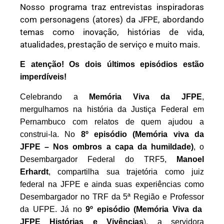
Nosso programa traz entrevistas inspiradoras
com personagens (atores) da JFPE, abordando
temas como inovação, histórias de vida,
atualidades, prestação de serviço
e muito mais
.
E atenção
!
O
s dois últimos episódios estão
imperdíveis!
Celebrando a
Memória Viva da JFPE
,
mergulhamos na história da Justiça Federal em
Pernambuco com relatos de quem ajudou a
construi-la. No
8º episódio
(
Memória viva da
JFPE
–
Nos ombros a capa da humildade
)
, o
D
esembargador
F
ederal do TRF5,
Manoel
Erhardt
, compartilha sua trajetória
com
o juiz
federal
na JFPE
e ainda suas experiências como
Desembarg
ador
no TRF da 5ª Região
e Professor
da UFPE.
Já no
9º episódio
(
Memória Viva da
JFPE Histórias e Vivências
)
, a servidora