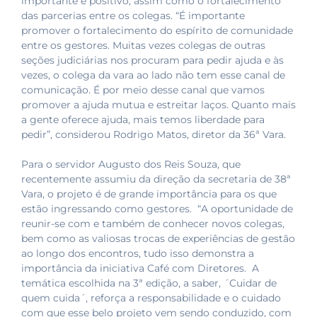
importante e positivo, assim como o fortalecimento
das parcerias entre os colegas. “É importante
promover o fortalecimento do espírito de comunidade
entre os gestores. Muitas vezes colegas de outras
seções judiciárias nos procuram para pedir ajuda e às
vezes, o colega da vara ao lado não tem esse canal de
comunicação. É por meio desse canal que vamos
promover a ajuda mutua e estreitar laços. Quanto mais
a gente oferece ajuda, mais temos liberdade para
pedir”, considerou Rodrigo Matos, diretor da 36ª Vara.
Para o servidor Augusto dos Reis Souza, que
recentemente assumiu da direção da secretaria de 38ª
Vara, o projeto é de grande importância para os que
estão ingressando como gestores. “A oportunidade de
reunir-se com e também de conhecer novos colegas,
bem como as valiosas trocas de experiências de gestão
ao longo dos encontros, tudo isso demonstra a
importância da iniciativa Café com Diretores. A
temática escolhida na 3ª edição, a saber, ´Cuidar de
quem cuida´, reforça a responsabilidade e o cuidado
com que esse belo projeto vem sendo conduzido, com